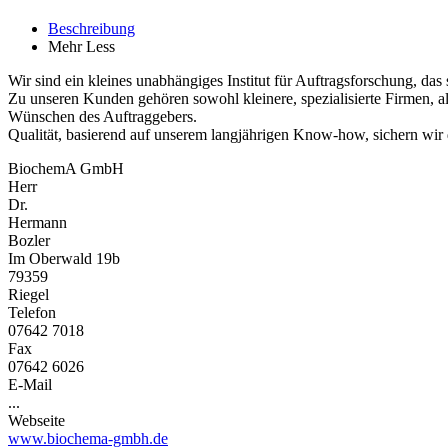
Beschreibung
Mehr
Less
Wir sind ein kleines unabhängiges Institut für Auftragsforschung, das 
Zu unseren Kunden gehören sowohl kleinere, spezialisierte Firmen, al
Wünschen des Auftraggebers.
Qualität, basierend auf unserem langjährigen Know-how, sichern wir 
BiochemA GmbH
Herr
Dr.
Hermann
Bozler
Im Oberwald 19b
79359
Riegel
Telefon
07642 7018
Fax
07642 6026
E-Mail
...
Webseite
www.biochema-gmbh.de