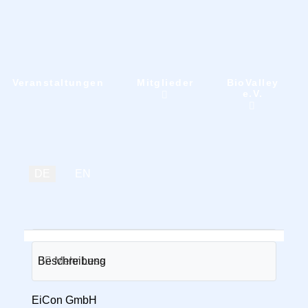
BioValley
Veranstaltungen
Mitglieder
e.V.
Sprache auswählen
DE
EN
Beschreibung
Mehr
Less
HE
EiCon GmbH